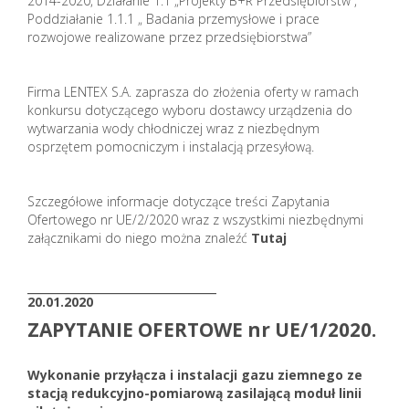
2014-2020, Działanie 1.1 „Projekty B+R Przedsiębiorstw”,
Poddziałanie 1.1.1 „ Badania przemysłowe i prace
rozwojowe realizowane przez przedsiębiorstwa”
Firma LENTEX S.A. zaprasza do złożenia oferty w ramach
konkursu dotyczącego wyboru dostawcy urządzenia do
wytwarzania wody chłodniczej wraz z niezbędnym
osprzętem pomocniczym i instalacją przesyłową.
Szczegółowe informacje dotyczące treści Zapytania
Ofertowego nr UE/2/2020 wraz z wszystkimi niezbędnymi
załącznikami do niego można znaleźć
Tutaj
_______________________
20.01.2020
ZAPYTANIE OFERTOWE nr UE/1/2020.
Wykonanie przyłącza i instalacji gazu ziemnego ze
stacją redukcyjno-pomiarową zasilającą moduł linii