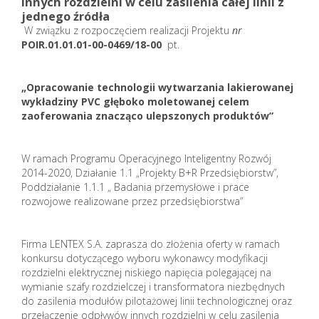
innych rozdzielni w celu zasilenia całej linii z
jednego źródła
W związku z rozpoczęciem realizacji Projektu
nr
POIR.01.01.01-00-0469/18-00
pt.
„Opracowanie technologii wytwarzania lakierowanej
wykładziny PVC głęboko moletowanej celem
zaoferowania znacząco ulepszonych produktów”
W ramach Programu Operacyjnego Inteligentny Rozwój
2014-2020, Działanie 1.1 „Projekty B+R Przedsiębiorstw”,
Poddziałanie 1.1.1 „ Badania przemysłowe i prace
rozwojowe realizowane przez przedsiębiorstwa”
Firma LENTEX S.A. zaprasza do złożenia oferty w ramach
konkursu dotyczącego wyboru wykonawcy modyfikacji
rozdzielni elektrycznej niskiego napięcia polegającej na
wymianie szafy rozdzielczej i transformatora niezbędnych
do zasilenia modułów pilotażowej linii technologicznej oraz
przełączenie odpływów innych rozdzielni w celu zasilenia