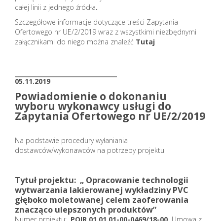
całej linii z jednego źródła
.
Szczegółowe informacje dotyczące treści Zapytania
Ofertowego nr UE/2/2019 wraz z wszystkimi niezbędnymi
załącznikami do niego można znaleźć
Tutaj
_______________________
05.11.2019
Powiadomienie o dokonaniu
wyboru wykonawcy usługi do
Zapytania Ofertowego nr UE/2/2019
Na podstawie procedury wyłaniania
dostawców/wykonawców na potrzeby projektu
Tytuł projektu:
„ Opracowanie technologii
wytwarzania lakierowanej wykładziny PVC
głęboko moletowanej celem zaoferowania
znacząco ulepszonych produktów”
Numer projektu:
POIR.01.01.01-00-0469/18-00
Umowa z