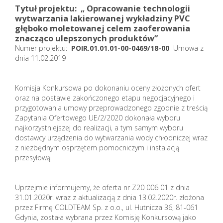
Tytuł projektu: „ Opracowanie technologii
wytwarzania lakierowanej wykładziny PVC
głęboko moletowanej celem zaoferowania
znacząco ulepszonych produktów”
Numer projektu:
POIR.01.01.01-00-0469/18-00
Umowa z
dnia 11.02.2019
Komisja Konkursowa po dokonaniu oceny złożonych ofert
oraz na postawie zakończonego etapu negocjacyjnego i
przygotowania umowy przeprowadzonego zgodnie z treścią
Zapytania Ofertowego UE/2/2020 dokonała wyboru
najkorzystniejszej do realizacji, a tym samym wyboru
dostawcy urządzenia do wytwarzania wody chłodniczej wraz
z niezbędnym osprzętem pomocniczym i instalacją
przesyłową
Uprzejmie informujemy, że oferta nr Z20 006 01 z dnia
31.01.2020r. wraz z aktualizacją z dnia 13.02.2020r. złożona
przez Firmę COLDTEAM Sp. z o.o., ul. Hutnicza 36, 81-061
Gdynia, została wybrana przez Komisję Konkursową jako