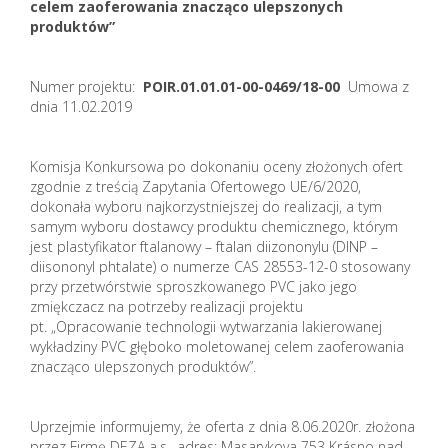
celem zaoferowania znacząco ulepszonych
produktów”
Numer projektu:
POIR.01.01.01-00-0469/18-00
Umowa z
dnia 11.02.2019
Komisja Konkursowa po dokonaniu oceny złożonych ofert
zgodnie z treścią Zapytania Ofertowego UE/6/2020,
dokonała wyboru najkorzystniejszej do realizacji, a tym
samym wyboru dostawcy produktu chemicznego, którym
jest plastyfikator ftalanowy – ftalan diizononylu (DINP –
diisononyl phtalate) o numerze CAS 28553-12-0 stosowany
przy przetwórstwie sproszkowanego PVC jako jego
zmiękczacz na potrzeby realizacji projektu
pt. „Opracowanie technologii wytwarzania lakierowanej
wykładziny PVC głęboko moletowanej celem zaoferowania
znacząco ulepszonych produktów”.
Uprzejmie informujemy, że oferta z dnia 8.06.2020r. złożona
przez Firmę DEZA a.s., adres: Masarykova 753 Krásno nad