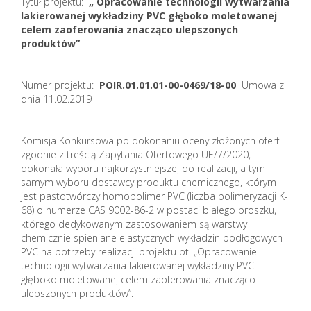
Tytuł projektu:
„ Opracowanie technologii wytwarzania
lakierowanej wykładziny PVC głęboko moletowanej
celem zaoferowania znacząco ulepszonych
produktów”
Numer projektu:
POIR.01.01.01-00-0469/18-00
Umowa z
dnia 11.02.2019
Komisja Konkursowa po dokonaniu oceny złożonych ofert
zgodnie z treścią Zapytania Ofertowego UE/7/2020,
dokonała wyboru najkorzystniejszej do realizacji, a tym
samym wyboru dostawcy produktu chemicznego, którym
jest pastotwórczy homopolimer PVC (liczba polimeryzacji K-
68) o numerze CAS 9002-86-2 w postaci białego proszku,
którego dedykowanym zastosowaniem są warstwy
chemicznie spieniane elastycznych wykładzin podłogowych
PVC na potrzeby realizacji projektu pt. „Opracowanie
technologii wytwarzania lakierowanej wykładziny PVC
głęboko moletowanej celem zaoferowania znacząco
ulepszonych produktów”.