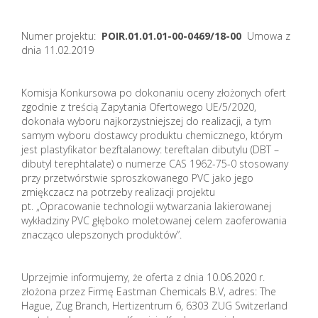
Numer projektu:
POIR.01.01.01-00-0469/18-00
Umowa z
dnia 11.02.2019
Komisja Konkursowa po dokonaniu oceny złożonych ofert
zgodnie z treścią Zapytania Ofertowego UE/5/2020,
dokonała wyboru najkorzystniejszej do realizacji, a tym
samym wyboru dostawcy produktu chemicznego, którym
jest plastyfikator bezftalanowy: tereftalan dibutylu (DBT –
dibutyl terephtalate) o numerze CAS 1962-75-0 stosowany
przy przetwórstwie sproszkowanego PVC jako jego
zmiękczacz na potrzeby realizacji projektu
pt. „Opracowanie technologii wytwarzania lakierowanej
wykładziny PVC głęboko moletowanej celem zaoferowania
znacząco ulepszonych produktów”.
Uprzejmie informujemy, że oferta z dnia 10.06.2020 r.
złożona przez Firmę Eastman Chemicals B.V, adres: The
Hague, Zug Branch, Hertizentrum 6, 6303 ZUG Switzerland